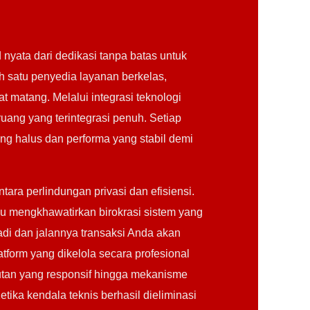
 nyata dari dedikasi tanpa batas untuk
h satu penyedia layanan berkelas,
 matang. Melalui integrasi teknologi
ruang yang terintegrasi penuh. Setiap
ng halus dan performa yang stabil demi
ara perlindungan privasi dan efisiensi.
u mengkhawatirkan birokrasi sistem yang
adi dan jalannya transaksi Anda akan
atform yang dikelola secara profesional
autan yang responsif hingga mekanisme
ika kendala teknis berhasil dieliminasi