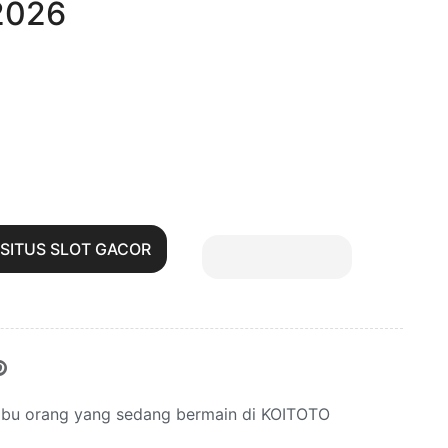
2026
SITUS SLOT GACOR
eet
Pin
on
ok
itter
Pinterest
ibu orang yang sedang bermain di KOITOTO