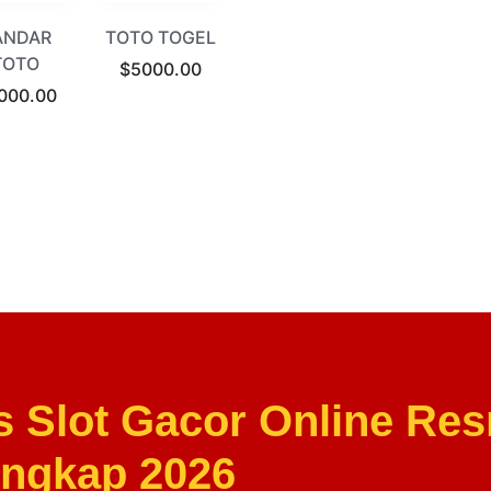
ANDAR
TOTO TOGEL
TOTO
Regular
$5000.00
gular
price
000.00
ce
s Slot Gacor Online Res
engkap 2026