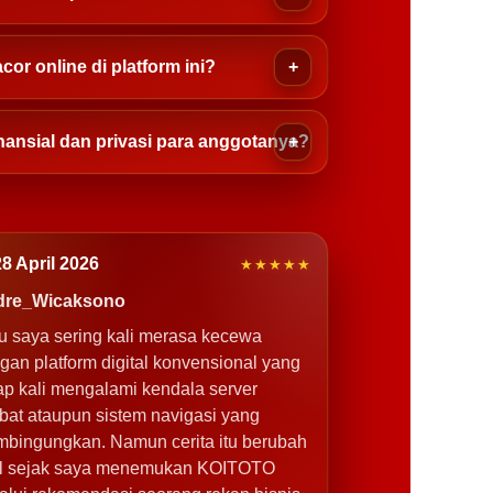
or online di platform ini?
ansial dan privasi para anggotanya?
28 April 2026
★★★★★
dre_Wicaksono
u saya sering kali merasa kecewa
gan platform digital konvensional yang
ap kali mengalami kendala server
bat ataupun sistem navigasi yang
bingungkan. Namun cerita itu berubah
al sejak saya menemukan KOITOTO