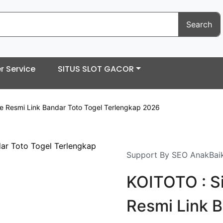
Search
 Service
SITUS SLOT GACOR
lengkap 2026. rasakan manfaat akses mudah, aman, dan pe
ne Resmi Link Bandar Toto Togel Terlengkap 2026
Support By SEO AnakBaik
KOITOTO : Si
Resmi Link B