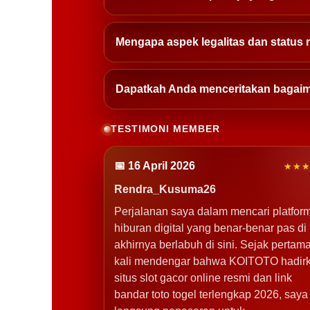
Mengapa aspek legalitas dan status r
Dapatkah Anda menceritakan bagaima
TESTIMONI MEMBER
📅 16 April 2026
★★
Rendra_Kusuma26
Perjalanan saya dalam mencari platfor
hiburan digital yang benar-benar pas di 
akhirnya berlabuh di sini. Sejak pertam
kali mendengar bahwa KOITOTO hadir
situs slot gacor online resmi dan link
bandar toto togel terlengkap 2026, saya