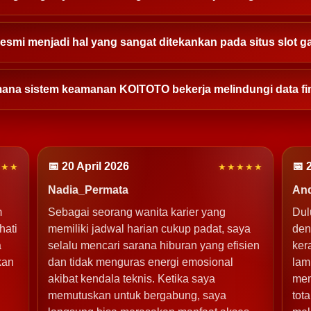
esmi menjadi hal yang sangat ditekankan pada situs slot gac
na sistem keamanan KOITOTO bekerja melindungi data fin
📅 20 April 2026
📅 
★★★
★★★★★
Nadia_Permata
An
m
Sebagai seorang wanita karier yang
Dul
hati
memiliki jadwal harian cukup padat, saya
den
a
selalu mencari sarana hiburan yang efisien
ker
kan
dan tidak menguras energi emosional
lam
akibat kendala teknis. Ketika saya
mem
memutuskan untuk bergabung, saya
tot