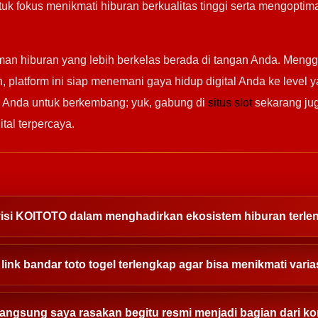
ntuk fokus menikmati hiburan berkualitas tinggi serta mengopt
aman hiburan yang lebih berkelas berada di tangan Anda. Men
, platform ini siap menemani gaya hidup digital Anda ke level y
i Anda untuk berkembang; yuk, gabung di
situs slot
sekarang jug
tal terpercaya.
 visi KOITOTO dalam menghadirkan ekosistem hiburan terle
nk bandar toto togel terlengkap agar bisa menikmati varia
 langsung saya rasakan begitu resmi menjadi bagian dari