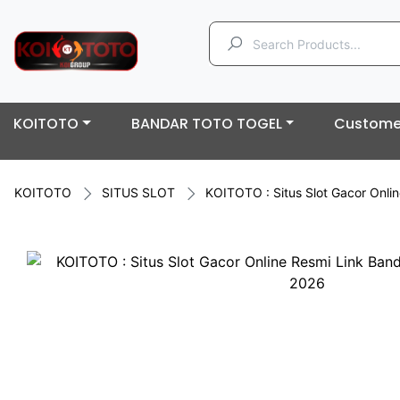
KOITOTO
BANDAR TOTO TOGEL
Customer
s slot gacor online resmi dan link bandar toto togel ter
KOITOTO
SITUS SLOT
KOITOTO : Situs Slot Gacor Onli